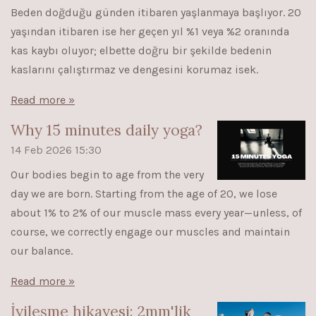
Beden doğduğu günden itibaren yaşlanmaya başlıyor. 20
yaşından itibaren ise her geçen yıl %1 veya %2 oranında
kas kaybı oluyor; elbette doğru bir şekilde bedenin
kaslarını çalıştırmaz ve dengesini korumaz isek.
Read more »
Why 15 minutes daily yoga?
14 Feb 2026
15:30
Our bodies begin to age from the very
day we are born. Starting from the age of 20, we lose
about 1% to 2% of our muscle mass every year—unless, of
course, we correctly engage our muscles and maintain
our balance.
Read more »
İyileşme hikayesi: 2mm'lik